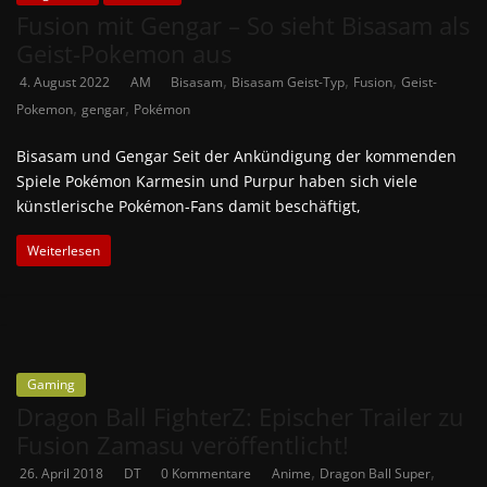
Fusion mit Gengar – So sieht Bisasam als
Geist-Pokemon aus
,
,
,
4. August 2022
AM
Bisasam
Bisasam Geist-Typ
Fusion
Geist-
,
,
Pokemon
gengar
Pokémon
Bisasam und Gengar Seit der Ankündigung der kommenden
Spiele Pokémon Karmesin und Purpur haben sich viele
künstlerische Pokémon-Fans damit beschäftigt,
Weiterlesen
Gaming
Dragon Ball FighterZ: Epischer Trailer zu
Fusion Zamasu veröffentlicht!
,
,
26. April 2018
DT
0 Kommentare
Anime
Dragon Ball Super