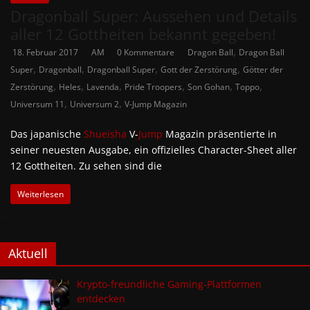
Dragonball Super: Aussehen und Details
aller 12 Gottheiten bekannt gegeben!
,
18. Februar 2017
AM
0 Kommentare
Dragon Ball
Dragon Ball
,
,
,
,
Super
Dragonball
Dragonball Super
Gott der Zerstörung
Götter der
,
,
,
,
,
,
Zerstörung
Heles
Lavenda
Pride Troopers
Son Gohan
Toppo
,
,
Universum 11
Universum 2
V-Jump Magazin
Das japanische
Shueisha
V-
Jump
Magazin präsentierte in
seiner neuesten Ausgabe, ein offizielles Character-Sheet aller
12 Gottheiten. Zu sehen sind die
Weiterlesen
Aktuell
Krypto-freundliche Gaming-Plattformen
entdecken