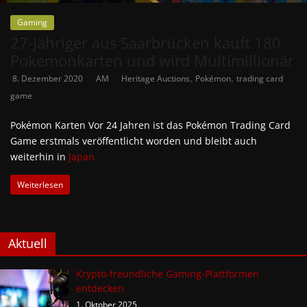
Gaming
27-Jähriger aus Saarbrücken kauft 180
Pokemonkarten und wird Multimillionär
,
,
8. Dezember 2020
AM
Heritage Auctions
Pokémon
trading card
game
Pokémon Karten Vor 24 Jahren ist das Pokémon Trading Card
Game erstmals veröffentlicht worden und bleibt auch
weiterhin in
Japan
Weiterlesen
Aktuell
Krypto-freundliche Gaming-Plattformen
entdecken
1. Oktober 2025