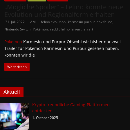
„Mögliche Spoiler“ – Felino könnte neue
Evolution und Regionalform erhalten
,
,
31. Juli 2022
AM
felino evolution
karmesin purpur leak felino
,
,
Nintendo Switch
Pokémon
reddit felino fan-art fan art
Pokemon
Karmesin und Purpur Obwohl wir bisher nur zwei
Trailer für Pokemon Karmesin und Purpur gesehen haben,
konnten wir die
Weiterlesen
Aktuell
Krypto-freundliche Gaming-Plattformen
entdecken
1. Oktober 2025