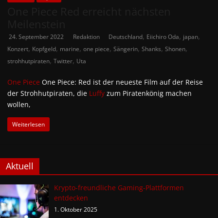
One Piece Red erreicht nächsten
Meilenstein
,
,
,
24. September 2022
Redaktion
Deutschland
Eiichiro Oda
japan
,
,
,
,
,
,
,
Konzert
Kopfgeld
marine
one piece
Sängerin
Shanks
Shonen
,
,
strohhutpiraten
Twitter
Uta
One Piece
One Piece: Red ist der neueste Film auf der Reise
der Strohhutpiraten, die
Luffy
zum Piratenkönig machen
wollen,
Weiterlesen
Aktuell
Krypto-freundliche Gaming-Plattformen
entdecken
1. Oktober 2025