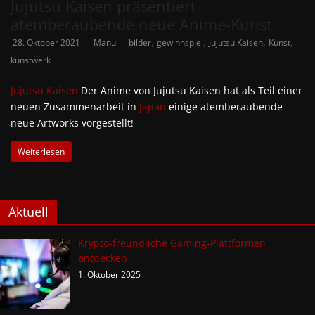
Jujutsu Kaisen präsentiert
atemberaubende neue Anime-Kunst
,
,
,
,
28. Oktober 2021
Manu
bilder
gewinnspiel
Jujutsu Kaisen
Kunst
kunstwerk
Jujutsu Kaisen
Der Anime von Jujutsu Kaisen hat als Teil einer
neuen Zusammenarbeit in
Japan
einige atemberaubende
neue Artworks vorgestellt!
Weiterlesen
Aktuell
Krypto-freundliche Gaming-Plattformen
entdecken
1. Oktober 2025