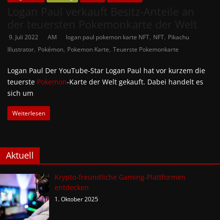
Logan Paul verkauft Besitz-Anteile an
der teuersten Pokemonkarte der Welt
,
,
9. Juli 2022
AM
logan paul pokemon karte NFT
NFT
Pikachu
,
,
,
Illustrator
Pokémon
Pokemon Karte
Teuerste Pokemonkarte
Logan Paul Der YouTube-Star Logan Paul hat vor kurzem die
teuerste
Pokemon
-Karte der Welt gekauft. Dabei handelt es
sich um
Weiterlesen
Aktuell
Krypto-freundliche Gaming-Plattformen
entdecken
1. Oktober 2025