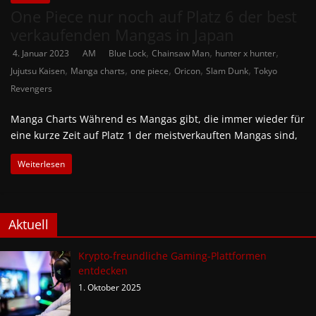
One Piece nur noch auf Platz 6 der best
verkaufenden Mangas in Japan
,
,
,
4. Januar 2023
AM
Blue Lock
Chainsaw Man
hunter x hunter
,
,
,
,
,
Jujutsu Kaisen
Manga charts
one piece
Oricon
Slam Dunk
Tokyo
Revengers
Manga Charts Während es Mangas gibt, die immer wieder für
eine kurze Zeit auf Platz 1 der meistverkauften Mangas sind,
Weiterlesen
Aktuell
Krypto-freundliche Gaming-Plattformen
entdecken
1. Oktober 2025