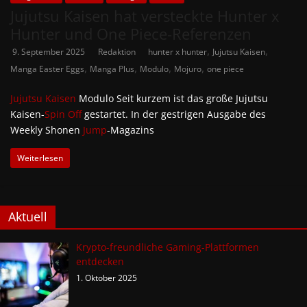
Jujutsu Kaisen hat versteckte Hunter x
Hunter und One Piece-Referenzen
,
,
9. September 2025
Redaktion
hunter x hunter
Jujutsu Kaisen
,
,
,
,
Manga Easter Eggs
Manga Plus
Modulo
Mojuro
one piece
Jujutsu Kaisen
Modulo Seit kurzem ist das große Jujutsu
Kaisen-
Spin Off
gestartet. In der gestrigen Ausgabe des
Weekly Shonen
Jump
-Magazins
Weiterlesen
Aktuell
Krypto-freundliche Gaming-Plattformen
entdecken
1. Oktober 2025