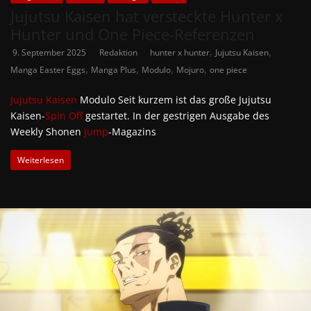
Jujutsu Kaisen hat versteckte Hunter x
Hunter und One Piece-Referenzen
,
,
9. September 2025
Redaktion
hunter x hunter
Jujutsu Kaisen
,
,
,
,
Manga Easter Eggs
Manga Plus
Modulo
Mojuro
one piece
Jujutsu Kaisen
Modulo Seit kurzem ist das große Jujutsu
Kaisen-
Spin Off
gestartet. In der gestrigen Ausgabe des
Weekly Shonen
Jump
-Magazins
Weiterlesen