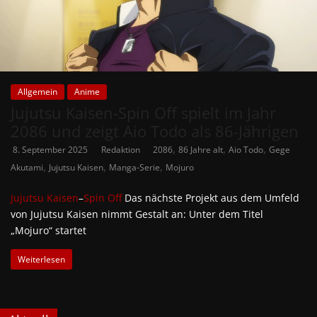
Allgemein
Anime
Jujutsu Kaisen-Spin Off spielt im Jahr
2086 und zeigt Aio Todo als 86-Jährigen
,
,
,
8. September 2025
Redaktion
2086
86 Jahre alt
Aio Todo
Gege
,
,
,
Akutami
Jujutsu Kaisen
Manga-Serie
Mojuro
Jujutsu Kaisen
–
Spin Off
Das nächste Projekt aus dem Umfeld
von Jujutsu Kaisen nimmt Gestalt an: Unter dem Titel
„Mojuro“ startet
Weiterlesen