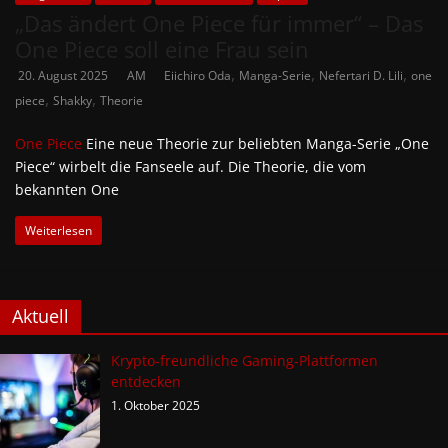
„Das ändert One Piece für immer“ – Das
One Piece soll eine Frau sein
,
,
,
20. August 2025
AM
Eiichiro Oda
Manga-Serie
Nefertari D. Lili
one
,
,
piece
Shakky
Theorie
One Piece
Eine neue Theorie zur beliebten Manga-Serie „One
Piece“ wirbelt die Fanseele auf. Die Theorie, die vom
bekannten One
Weiterlesen
Aktuell
Krypto-freundliche Gaming-Plattformen
entdecken
1. Oktober 2025