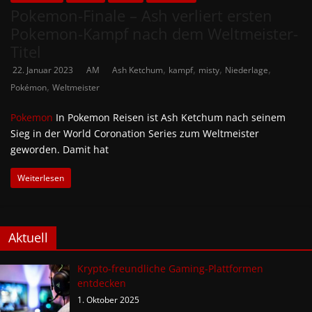
Pokemon-Finale – Ash verliert ersten
Pokemon-Kampf nach dem Weltmeister-
Titel
,
,
,
,
22. Januar 2023
AM
Ash Ketchum
kampf
misty
Niederlage
,
Pokémon
Weltmeister
Pokemon
In Pokemon Reisen ist Ash Ketchum nach seinem
Sieg in der World Coronation Series zum Weltmeister
geworden. Damit hat
Weiterlesen
Aktuell
Krypto-freundliche Gaming-Plattformen
entdecken
1. Oktober 2025