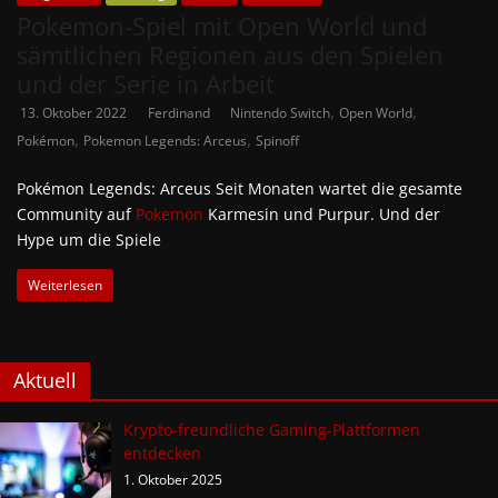
Pokemon-Spiel mit Open World und
sämtlichen Regionen aus den Spielen
und der Serie in Arbeit
,
,
13. Oktober 2022
Ferdinand
Nintendo Switch
Open World
,
,
Pokémon
Pokemon Legends: Arceus
Spinoff
Pokémon Legends: Arceus Seit Monaten wartet die gesamte
Community auf
Pokemon
Karmesin und Purpur. Und der
Hype um die Spiele
Weiterlesen
Aktuell
Krypto-freundliche Gaming-Plattformen
entdecken
1. Oktober 2025