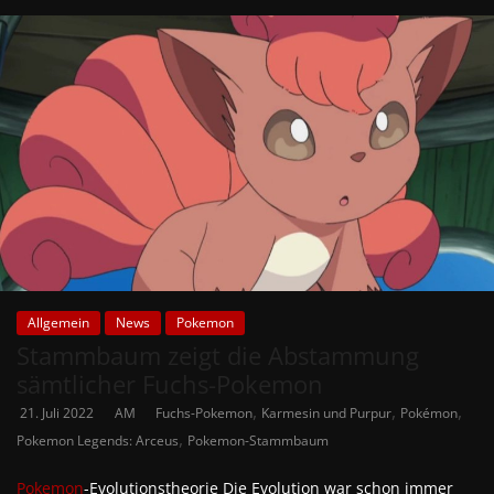
Allgemein
News
Pokemon
Stammbaum zeigt die Abstammung
sämtlicher Fuchs-Pokemon
,
,
,
21. Juli 2022
AM
Fuchs-Pokemon
Karmesin und Purpur
Pokémon
,
Pokemon Legends: Arceus
Pokemon-Stammbaum
Pokemon
-Evolutionstheorie Die Evolution war schon immer