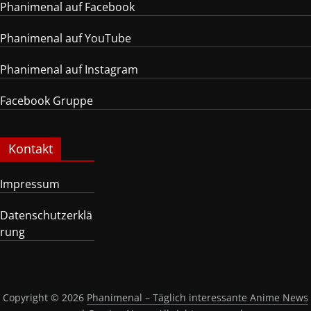
Phanimenal auf Facebook
Phanimenal auf YouTube
Phanimenal auf Instagram
Facebook Gruppe
Kontakt
Impressum
Datenschutzerklä
rung
Copyright © 2026
Phanimenal – Täglich interessante Anime News