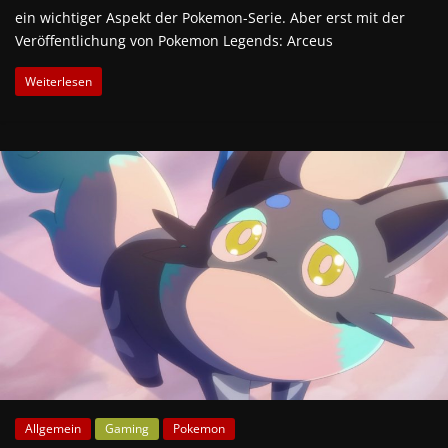
ein wichtiger Aspekt der Pokemon-Serie. Aber erst mit der
Veröffentlichung von Pokemon Legends: Arceus
Weiterlesen
Allgemein
Gaming
Pokemon