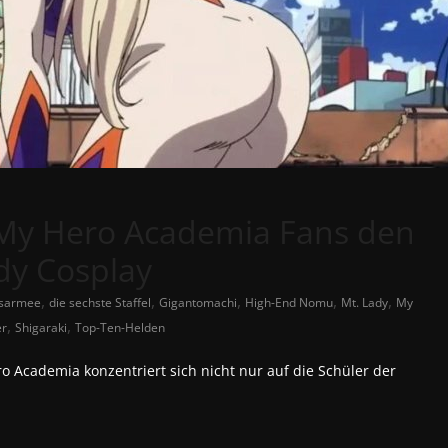
 My Hero Academia Fans den
dy Cosplay
,
,
,
,
,
gsarmee
die sechste Staffel
Gigantomachi
High-End Nomu
Mt. Lady
My
,
,
er
Shigaraki
Top-Ten-Helden
o Academia konzentriert sich nicht nur auf die Schüler der