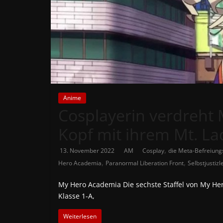
News
Auf
Phanimenal
findest
du
die
aktuellsten
Anime
Cosplayerin verdreht
Anime-
News
Kopf mit ihrem Mt. La
aus
Japan
,
13. November 2022
AM
Cosplay
die Meta-Befreiun
und
,
,
Hero Academia
Paranormal Liberation Front
Selbstjustizl
Deutschland
My Hero Academia Die sechste Staffel von My Her
Klasse 1-A,
Weiterlesen