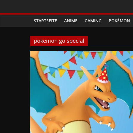
Zum
Phanimenal
Inhalt
springen
STARTSEITE
ANIME
GAMING
POKÉMON
–
Täglich
pokemon go special
interessante
Anime
News
und
Gaming