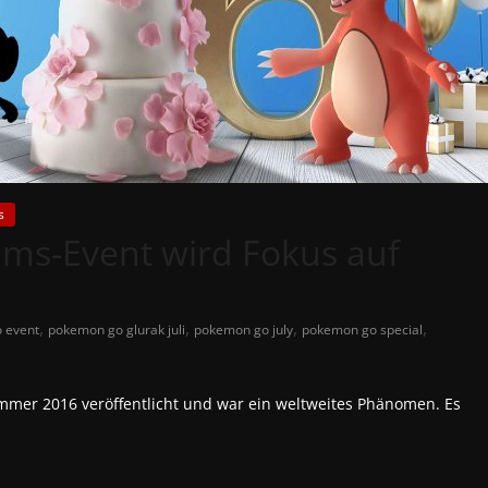
s
ms-Event wird Fokus auf
,
,
,
,
 event
pokemon go glurak juli
pokemon go july
pokemon go special
er 2016 veröffentlicht und war ein weltweites Phänomen. Es