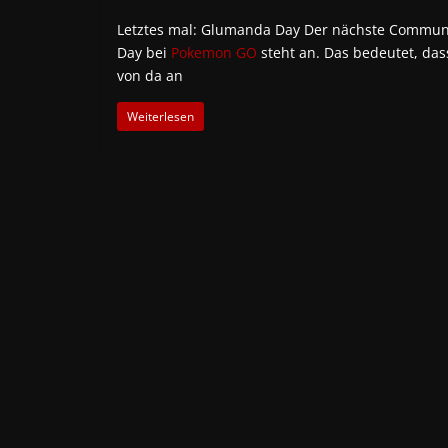
Letztes mal: Glumanda Day Der nächste Commun
Day bei
Pokemon GO
steht an. Das bedeutet, das
von da an
Weiterlesen