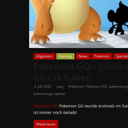
News
Auf
Phanimenal
findest
du
die
aktuellsten
Allgemein
Gaming
News
Pokemon
Special
Pokemon GO – Jubiläu
Anime-
News
Glurak haben
aus
Japan
,
,
4. Juli 2022
Joey
Pokémon
Pokemon GO
pokemon go
und
pokemon go spezial
Deutschland
Pokemon GO
Pokemon GO wurde erstmals im Somm
ist immer noch beliebt
Weiterlesen