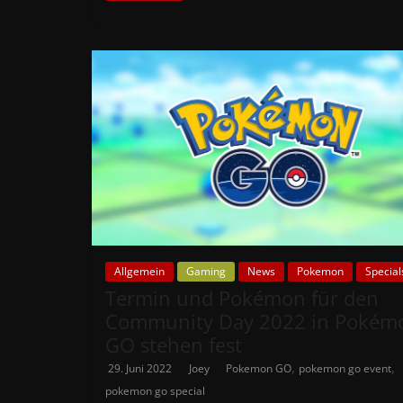
Allgemein
Gaming
News
Pokemon
Special
Termin und Pokémon für den
Community Day 2022 in Pokém
GO stehen fest
,
,
29. Juni 2022
Joey
Pokemon GO
pokemon go event
pokemon go special