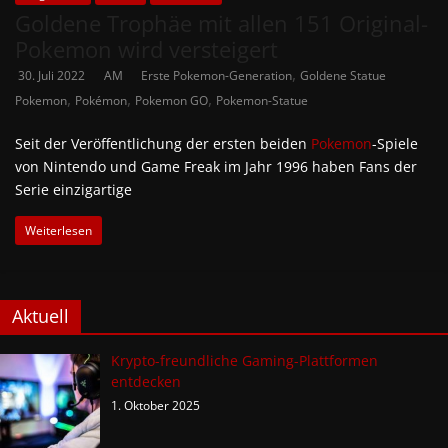
Goldene Trophäe mit allen 151 Original-
Pokemon wird versteigert
,
30. Juli 2022
AM
Erste Pokemon-Generation
Goldene Statue
,
,
,
Pokemon
Pokémon
Pokemon GO
Pokemon-Statue
Seit der Veröffentlichung der ersten beiden
Pokemon
-Spiele
von Nintendo und Game Freak im Jahr 1996 haben Fans der
Serie einzigartige
Weiterlesen
Aktuell
Krypto-freundliche Gaming-Plattformen
entdecken
1. Oktober 2025