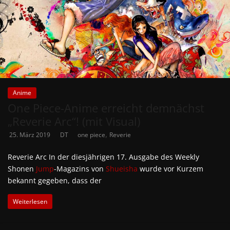
Anime
One Piece-Anime erreicht demnächst
„Reverie Arc“! (mit Visual)
,
25. März 2019
DT
one piece
Reverie
Reverie Arc In der diesjährigen 17. Ausgabe des Weekly
Shonen
Jump
-Magazins von
Shueisha
wurde vor Kurzem
bekannt gegeben, dass der
Weiterlesen