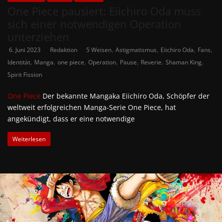
One Piece pausiert: Eiichiro Oda muss
sich einer notwendigen Operation
unterziehen
,
,
,
,
6. Juni 2023
Redaktion
5 Weisen
Astigmatismus
Eiichiro Oda
Fans
,
,
,
,
,
,
,
Identität
Manga
one piece
Operation
Pause
Reverie
Shaman King
Spirit Fission
One Piece
Der bekannte Mangaka Eiichiro Oda, Schöpfer der
weltweit erfolgreichen Manga-Serie One Piece, hat
angekündigt, dass er eine notwendige
Weiterlesen