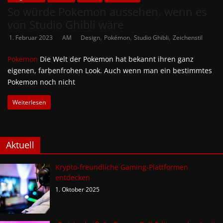
So würde Pokemon aussehen, wenn es
von Studio Ghibli wäre
,
,
,
1. Februar 2023
AM
Design
Pokémon
Studio Ghibli
Zeichenstil
Pokemon
Die Welt der Pokemon hat bekannt ihren ganz
eigenen, farbenfrohen Look. Auch wenn man ein bestimmtes
Pokemon noch nicht
Weiterlesen
Aktuell
Krypto-freundliche Gaming-Plattformen
entdecken
1. Oktober 2025