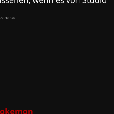
,
Zeichenstil
Pokemon