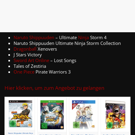
Naruto Shippuuden
– Ultimate
Ninja
Storm 4
Naruto Shippuuden Ultimate Ninja Storm Collection
Dragonball
Xenovers
J Stars Victory
Sword Art Online
– Lost Songs
Tales of Zestiria
One Piece
Pirate Warriors 3
Hier klicken, um zum Angebot zu gelangen