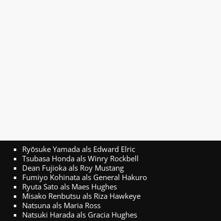
Ryōsuke Yamada als Edward Elric
Tsubasa Honda als Winry Rockbell
Dean Fujioka als Roy Mustang
Fumiyo Kohinata als General Hakuro
Ryuta Sato als Maes Hughes
Misako Renbutsu als Riza Hawkeye
Natsuna als Maria Ross
Natsuki Harada als Gracia Hughes