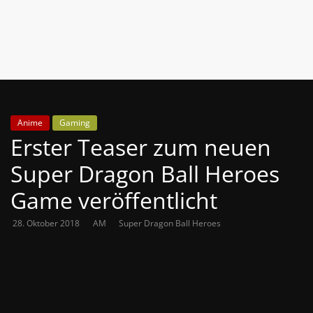
News
Auf
Phanimenal
findest
du
die
Anime
Gaming
aktuellsten
Erster Teaser zum neuen
Anime-
News
Super Dragon Ball Heroes
aus
Game veröffentlicht
Japan
und
28. Oktober 2018
AM
Super Dragon Ball Heroes
Deutschland