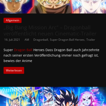
Allgemein
„Big Bang Mission Arc“ – Dragonball
veröffentlicht neuen Cinematic-Trailer
,
,
16. Juli 2021
AM
Dragonball
Super Dragon Ball Heroes
Trailer
Super
Dragon Ball
Heroes Dass Dragon Ball auch Jahrzehnte
nach seiner ersten Veröffentlichung immer noch gefragt ist,
bewies der Anime
Weiterlesen