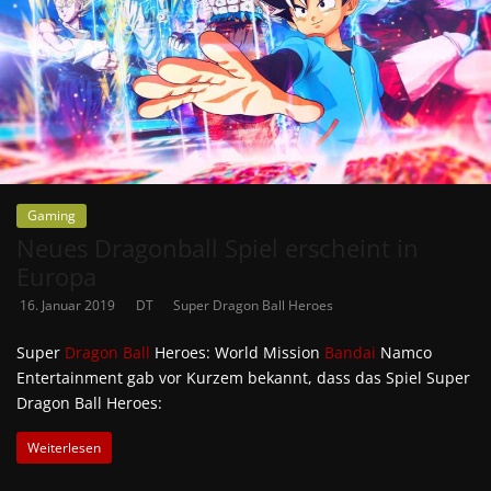
Gaming
Neues Dragonball Spiel erscheint in
Europa
16. Januar 2019
DT
Super Dragon Ball Heroes
Super
Dragon Ball
Heroes: World Mission
Bandai
Namco
Entertainment gab vor Kurzem bekannt, dass das Spiel Super
Dragon Ball Heroes:
Weiterlesen