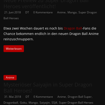
Neue Preview zu Super Dragon Ball
Heroes veröffentlicht!
,
,
21. Juni 2018
DT
0 Kommentare
Anime
Manga
Super Dragon
Ball Heroes
Etwa zwei Wochen dauert es noch bis
Dragon Ball
-Fans die
Chance bekommen endlich in den neuen Dragon Ball Anime
reinzuschnuppern.
Weiterlesen
Anime
Mysteriöser Saiyajin in Super Dragon
Ball Heroes!
,
,
31. Mai 2018
DT
0 Kommentare
Anime
Dragon Ball Super
,
,
,
,
,
Dragonball
Goku
Manga
Saiyajin
SSJ4
Super Dragon Ball Heroes