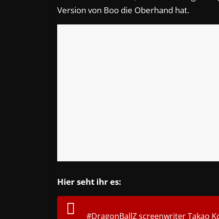
Version von Boo die Oberhand hat.
Hier seht ihr es:
#DragonBallZ
screenwriter Takao K