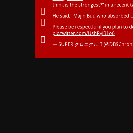
think is the strongest?" in a recent 
He said, "Majin Buu who absorbed U
Please be respectful if you plan to de
pic.twitter.com/UshRyIB1o0
— SUPER クロニクル  (@DBSChroni