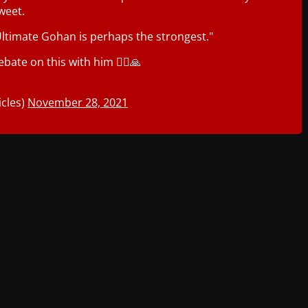
tweet.
ltimate Gohan is perhaps the strongest."
bate on this with him 🙇‍♂️🙏
cles)
November 28, 2021