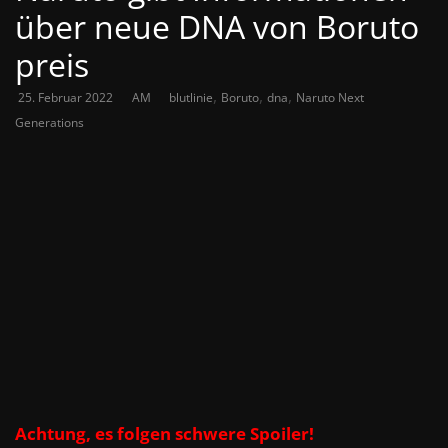
über neue DNA von Boruto
preis
,
,
,
25. Februar 2022
AM
blutlinie
Boruto
dna
Naruto Next
Generations
Achtung, es folgen schwere Spoiler!