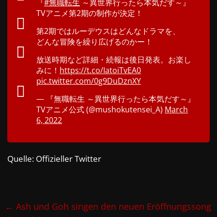
『
#無職転生
～異世界行ったら本気だす～』
TVアニメ第2期の制作が決定！
第2期ではルーデウスはどんなドラマを、
どんな冒険を繰り広げるのかー！
放送時期など詳細・続報は後日発表。お楽し
みに！
https://t.co/IatoiTvEA0
pic.twitter.com/0g9DuDznXY
— 『無職転生 ～異世界行ったら本気だす～』
TVアニメ公式 (@mushokutensei_A)
March
6, 2022
Quelle: Offizieller Twitter
←
Ash und Goh singen den neuen Eröffnungssong