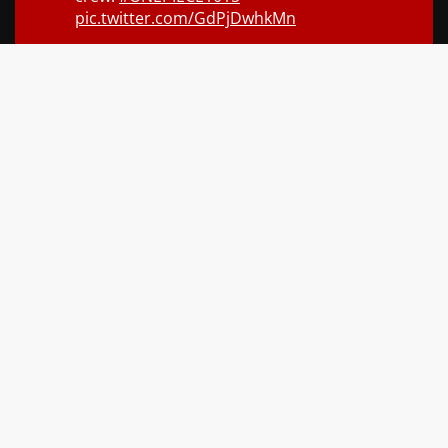
pic.twitter.com/GdPjDwhkMn