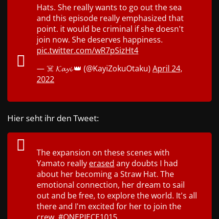
Hats. She really wants to go out the sea
and this episode really emphasized that
point. it would be criminal if she doesn't
join now. She deserves happiness.
pic.twitter.com/wR7pSizHt4
— ☠️ 𝓚𝓪𝔂𝓲 👑 (@KayiZokuOtaku)
April 24,
2022
Hier seht ihr den Tweet:
The expansion on these scenes with
Yamato really
erased
any doubts I had
about her becoming a Straw Hat. The
emotional connection, her dream to sail
out and be free, to explore the world. It's all
there and I'm excited for her to join the
crew.
#ONEPIECE1015