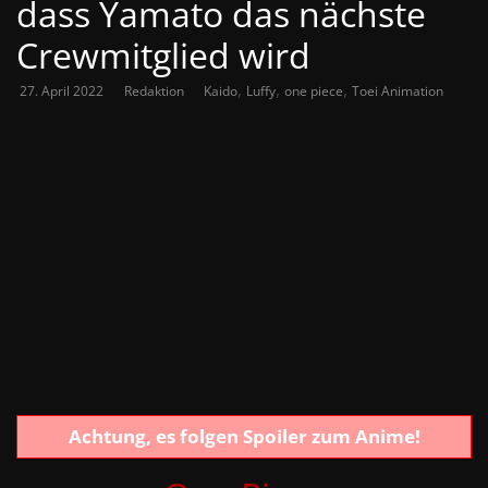
dass Yamato das nächste
Crewmitglied wird
,
,
,
27. April 2022
Redaktion
Kaido
Luffy
one piece
Toei Animation
Achtung, es folgen Spoiler zum Anime!