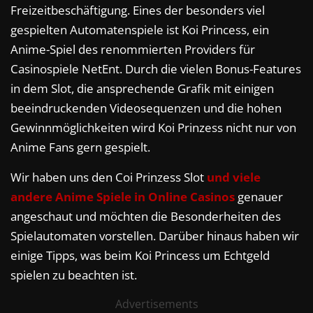
Freizeitbeschäftigung. Eines der besonders viel
gespielten Automatenspiele ist Koi Princess, ein
Anime-Spiel des renommierten Providers für
Casinospiele NetEnt. Durch die vielen Bonus-Features
in dem Slot, die ansprechende Grafik mit einigen
beeindruckenden Videosequenzen und die hohen
Gewinnmöglichkeiten wird Koi Prinzess nicht nur von
Anime Fans gern gespielt.
Wir haben uns den Coi Prinzess Slot
und viele
andere Anime Spiele in Online Casinos
genauer
angeschaut und möchten die Besonderheiten des
Spielautomaten vorstellen. Darüber hinaus haben wir
einige Tipps, was beim Koi Princess um Echtgeld
spielen zu beachten ist.
Advertisements