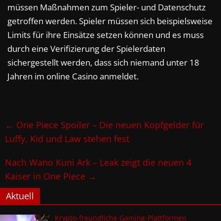
müssen Maßnahmen zum Spieler- und Datenschutz
getroffen werden. Spieler müssen sich beispielsweise
Limits für ihre Einsätze setzen können und es muss
durch eine Verifizierung der Spielerdaten
sichergestellt werden, dass sich niemand unter 18
Jahren im online Casino anmeldet.
←
One Piece Spoiler – Die neuen Kopfgelder für
Luffy, Kid und Law stehen fest
Nach Wano Kuni Ark – Leak zeigt die neuen 4
Kaiser in One Piece
→
Aktuell
Krypto-freundliche Gaming-Plattformen