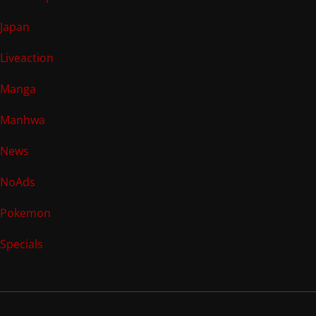
Japan
Liveaction
Manga
Manhwa
News
NoAds
Pokemon
Specials