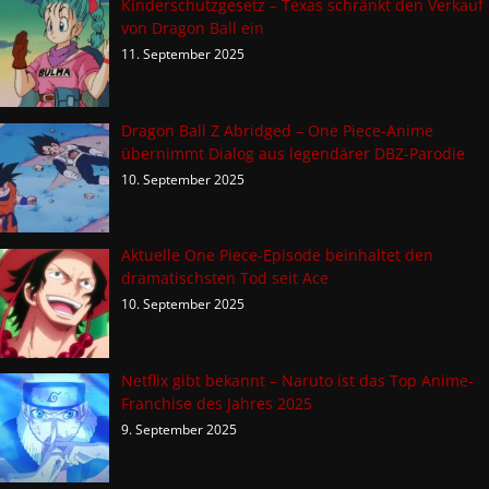
Kinderschutzgesetz – Texas schränkt den Verkauf
von Dragon Ball ein
11. September 2025
Dragon Ball Z Abridged – One Piece-Anime
übernimmt Dialog aus legendärer DBZ-Parodie
10. September 2025
Aktuelle One Piece-Episode beinhaltet den
dramatischsten Tod seit Ace
10. September 2025
Netflix gibt bekannt – Naruto ist das Top Anime-
Franchise des Jahres 2025
9. September 2025