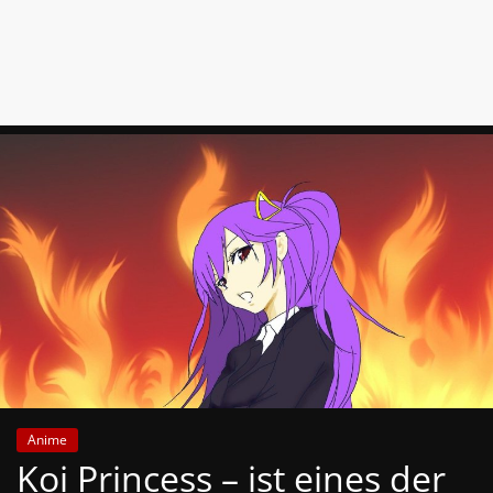
News
Auf
Phanimenal
findest
du
die
aktuellsten
Anime-
News
aus
Japan
und
Deutschland
Anime
Koi Princess – ist eines der