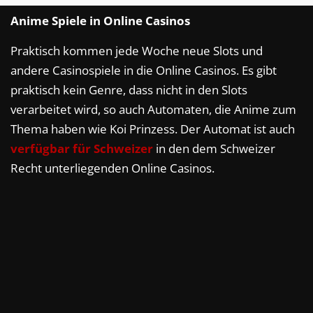
Anime Spiele in Online Casinos
Praktisch kommen jede Woche neue Slots und
andere Casinospiele in die Online Casinos. Es gibt
praktisch kein Genre, dass nicht in den Slots
verarbeitet wird, so auch Automaten, die Anime zum
Thema haben wie Koi Prinzess. Der Automat ist auch
verfügbar für Schweizer
in den dem Schweizer
Recht unterliegenden Online Casinos.