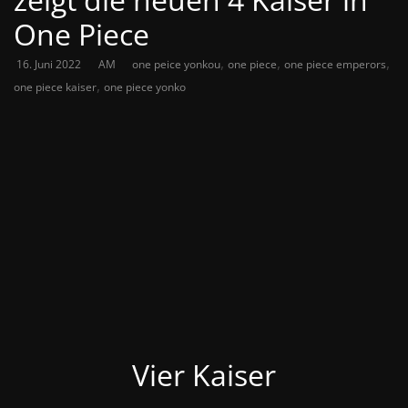
One Piece
,
,
,
16. Juni 2022
AM
one peice yonkou
one piece
one piece emperors
,
one piece kaiser
one piece yonko
Vier Kaiser