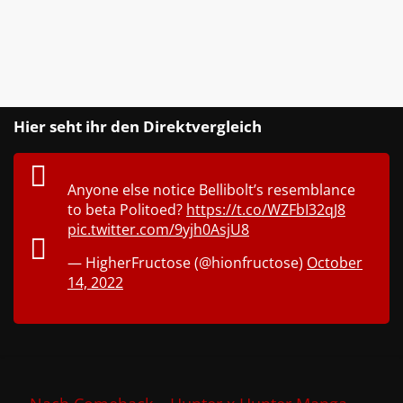
Hier seht ihr den Direktvergleich
Anyone else notice Bellibolt’s resemblance
to beta Politoed?
https://t.co/WZFbI32qJ8
pic.twitter.com/9yjh0AsjU8
— HigherFructose (@hionfructose)
October
14, 2022