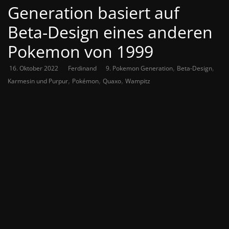
Generation basiert auf
Beta-Design eines anderen
Pokemon von 1999
,
,
16. Oktober 2022
Ferdinand
9. Pokemon Generation
Beta-Design
,
,
,
Karmesin und Purpur
Pokémon
Quaxo
Wampitz