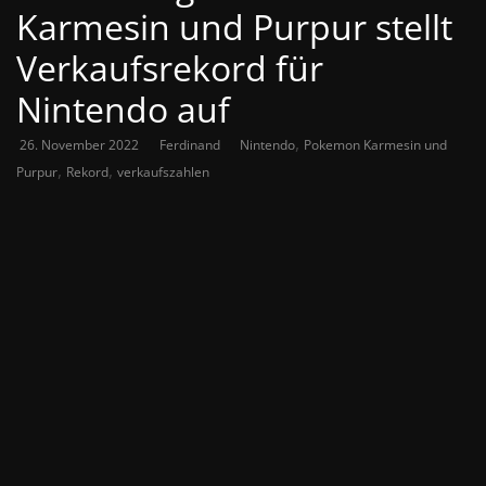
Karmesin und Purpur stellt
Verkaufsrekord für
Nintendo auf
,
26. November 2022
Ferdinand
Nintendo
Pokemon Karmesin und
,
,
Purpur
Rekord
verkaufszahlen