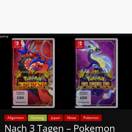
News
Auf
Phanimenal
findest
du
die
aktuellsten
Anime-
News
aus
Japan
und
Deutschland
Allgemein
Gaming
Japan
News
Pokemon
Nach 3 Tagen – Pokemon