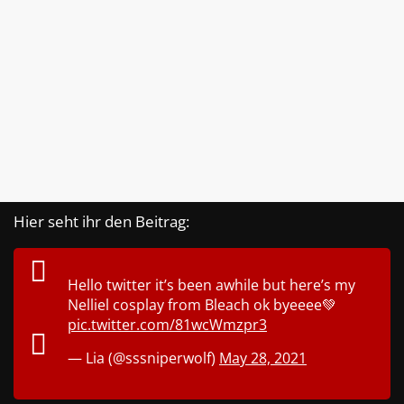
Hier seht ihr den Beitrag:
Hello twitter it’s been awhile but here’s my
Nelliel cosplay from Bleach ok byeeee💚
pic.twitter.com/81wcWmzpr3
— Lia (@sssniperwolf)
May 28, 2021