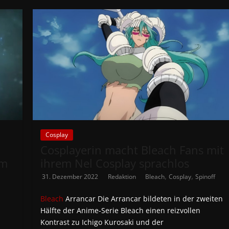
Cosplay
Cosplayerin macht Bleach Fans mit
im
ihrem Nel Cosplay sprachlos
,
,
31. Dezember 2022
Redaktion
Bleach
Cosplay
Spinoff
Bleach
Arrancar Die Arrancar bildeten in der zweiten
Hälfte der Anime-Serie Bleach einen reizvollen
Kontrast zu Ichigo Kurosaki und der