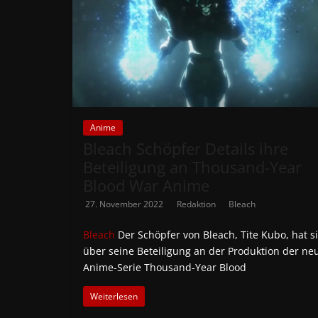
Anime
Bleach Schöpfer Details ihre
Beteiligung an Thousand-Year
Blood War Anime
27. November 2022
Redaktion
Bleach
Bleach
Der Schöpfer von Bleach, Tite Kubo, hat s
über seine Beteiligung an der Produktion der ne
Anime-Serie Thousand-Year Blood
Weiterlesen