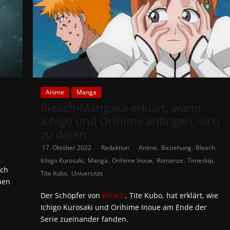
Anime
Manga
Bleach-Mangaka erklärt, wann
Ichigo und Orihime anfingen, sich
zu daten
,
,
,
17. Oktober 2022
Redaktion
Anime
Beziehung
Bleach
,
,
,
,
,
Ichigo Kurosaki
Manga
Orihime Inoue
Romanze
Timeskip
ich
,
Tite Kubo
Universität
uen
Der Schöpfer von
Bleach
, Tite Kubo, hat erklärt, wie
Ichigo Kurosaki und Orihime Inoue am Ende der
Serie zueinander fanden.