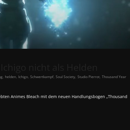
Ichigo nicht als Helden
,
,
,
,
,
,
ng
helden
Ichigo
Schwertkampf
Soul Society
Studio Pierrot
Thousand Year
iebten Animes Bleach mit dem neuen Handlungsbogen „Thousand