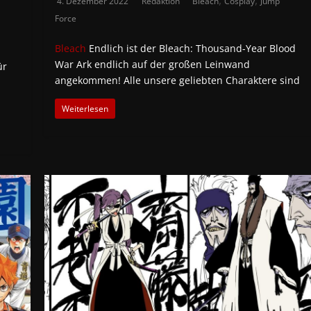
,
,
4. Dezember 2022
Redaktion
Bleach
Cosplay
Jump
Force
Bleach
Endlich ist der Bleach: Thousand-Year Blood
War Ark endlich auf der großen Leinwand
ür
angekommen! Alle unsere geliebten Charaktere sind
Weiterlesen