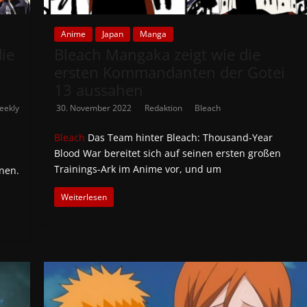
Anime
Japan
Manga
die
Bleach Mangaka zeigt wie die
ersten Kommandanten der Gotei
13 aussahen
eekly
30. November 2022
Redaktion
Bleach
Bleach
Das Team hinter Bleach: Thousand-Year
Blood War bereitet sich auf seinen ersten großen
Trainings-Ark im Anime vor, und um
nen.
Weiterlesen