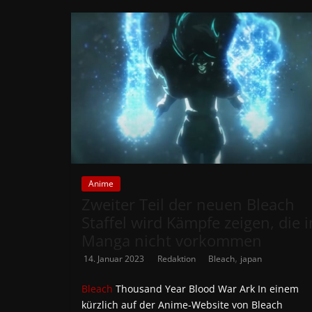
Anime
Zweiter Teil der neuen Bleach
Staffel wird Kämpfe zeigen, die 
Manga nicht vorkommen
,
14. Januar 2023
Redaktion
Bleach
japan
Bleach
Thousand Year Blood War Ark In einem
kürzlich auf der Anime-Website von Bleach