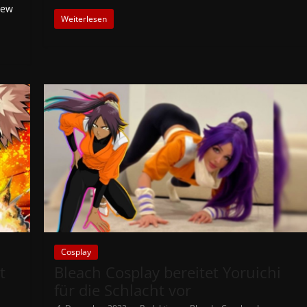
iew
Weiterlesen
Cosplay
t
Bleach Cosplay bereitet Yoruichi
für die Schlacht vor