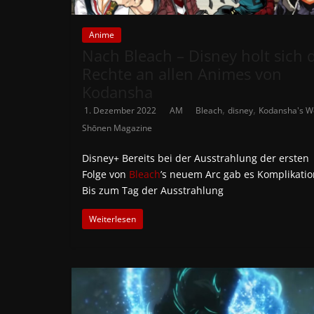
Anime
Nach Bleach – Disney holt sich 
Rechte an allen Animes von
Kodansha
,
,
1. Dezember 2022
AM
Bleach
disney
Kodansha's W
Shōnen Magazine
Disney+ Bereits bei der Ausstrahlung der ersten
Folge von
Bleach
’s neuem Arc gab es Komplikatio
Bis zum Tag der Ausstrahlung
Weiterlesen