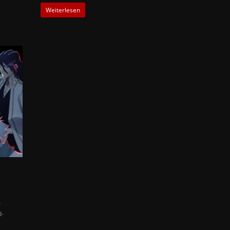
Weiterlesen
s
d-