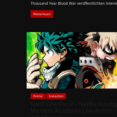
Thousand Year Blood War veröffentlichten Interv
Weiterlesen
Anime
Liveaction
Nach One Piece – Netflix kündig
My Hero Academia Live-Action