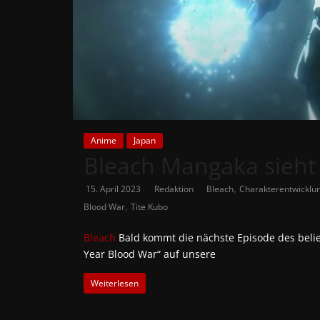
News
Auf
Phanimenal
findest
du
die
aktuellsten
Anime
Japan
Bleach Mangaka sieht 
Anime-
News
,
15. April 2023
Redaktion
Bleach
Charakterentwicklu
aus
,
Blood War
Tite Kubo
Japan
und
Bleach
Bald kommt die nächste Episode des bel
Deutschland
Year Blood War“ auf unsere
Weiterlesen