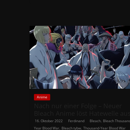
Anime
Nach nur einer Folge – Neuer
Bleach Anime löst Hatewelle au
,
16. Oktober 2022
Ferdinand
Bleach
Bleach Thousan
,
,
Year Blood War
Bleach tybw
Thousand-Year Blood War