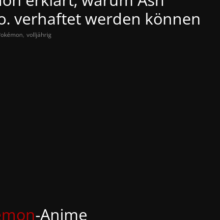
o. verhaftet werden können
,
Pokémon
volljährig
emon
-Anime