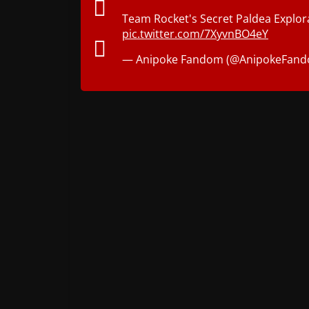
Team Rocket's Secret Paldea Explora
pic.twitter.com/7XyvnBO4eY
— Anipoke Fandom (@AnipokeFan