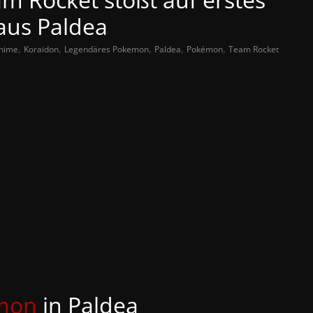
aus Paldea
,
,
,
,
,
nime
Koraidon
Legendäres Pokemon
Paldea
Pokémon
Team Rocket
mon
in Paldea