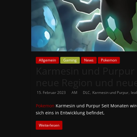
News
Auf
Phanimenal
findest
du
die
aktuellsten
Allgemein
Gaming
News
Pokemon
Karmesin und Purpur –
Anime-
News
neue Region und neu
aus
Japan
,
,
15. Februar 2023
AM
DLC
Karmesin und Purpur
lea
und
Deutschland
Pokemon
Karmesin und Purpur Seit Monaten wir
sich eins in Entwicklung befindet,
Weiterlesen