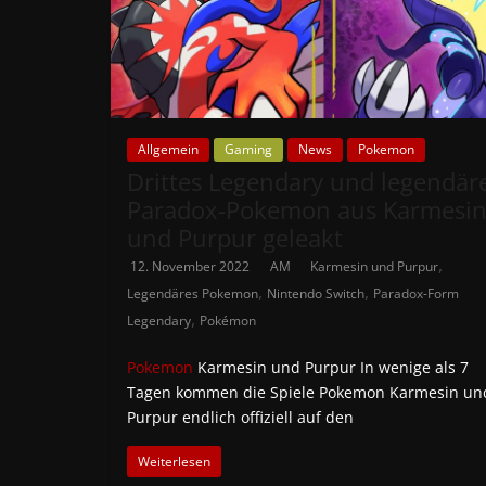
Allgemein
Gaming
News
Pokemon
Drittes Legendary und legendär
Paradox-Pokemon aus Karmesi
und Purpur geleakt
,
12. November 2022
AM
Karmesin und Purpur
,
,
Legendäres Pokemon
Nintendo Switch
Paradox-Form
,
Legendary
Pokémon
Pokemon
Karmesin und Purpur In wenige als 7
Tagen kommen die Spiele Pokemon Karmesin un
Purpur endlich offiziell auf den
Weiterlesen