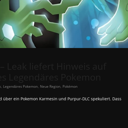
 Leak liefert Hinweis auf
es Legendäres Pokemon
,
,
,
k
Legendäres Pokemon
Neue Region
Pokémon
d über ein Pokemon Karmesin und Purpur-DLC spekuliert. Dass