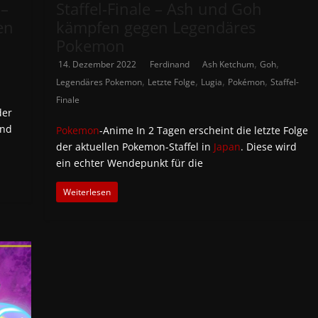
 –
Staffel-Finale – Ash und Goh
en
kämpfen gegen Legendäres
Pokemon
,
,
14. Dezember 2022
Ferdinand
Ash Ketchum
Goh
,
,
,
,
Legendäres Pokemon
Letzte Folge
Lugia
Pokémon
Staffel-
Finale
der
und
Pokemon
-Anime In 2 Tagen erscheint die letzte Folge
der aktuellen Pokemon-Staffel in
Japan
. Diese wird
ein echter Wendepunkt für die
Weiterlesen