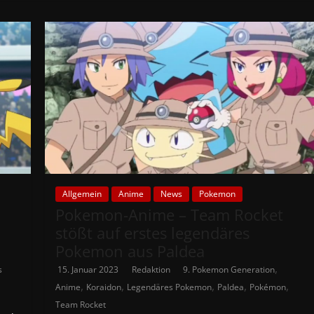
Allgemein
Anime
News
Pokemon
Pokemon-Anime – Team Rocket
stößt auf erstes legendäres
Pokemon aus Paldea
,
s
15. Januar 2023
Redaktion
9. Pokemon Generation
,
,
,
,
,
Anime
Koraidon
Legendäres Pokemon
Paldea
Pokémon
Team Rocket