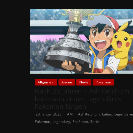
Allgemein
Anime
News
Pokemon
Nach 25 Jahren – Ash Ketchum
kann sein erstes Legendäres
Pokemon fangen
,
,
28. Januar 2023
AM
Ash Ketchum
Latias
Legendäre
,
,
,
Pokemon
Legendary
Pokémon
Serie