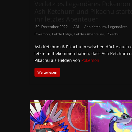
Verletztes Legendäres Pokemon
Ash Ketchum und Pikachu start
ihr letztes Abenteuer
,
30. Dezember 2022
AM
Ash Ketchum
Legendäres
,
,
,
Pokemon
Letzte Folge
Letztes Abenteuer
Pikachu
Ash Ketchum & Pikachu Inzwischen dürfte auch 
letzte mitbekommen haben, dass Ash Ketchum 
Pikachu als Helden von
Pokemon
Weiterlesen