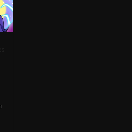
es
n
d