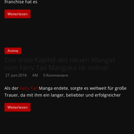
Franchise hat es
Weiterlesen
Anime
Das erste Kapitel des neuen Mangas
vom Fairy Tail Mangaka ist online!
27. Juni 2018
AM
0 Kommentare
Als der
Fairy Tail
Manga endete, sorgte es weltweit für große
Trauer, da mit ihm ein langer, beliebter und erfolgreicher
Weiterlesen