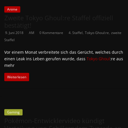
Anime
Zweite Tokyo Ghoul:re Staffel offiziell
bestätigt!
,
,
9. Juni 2018
AM
0 Kommentare
4. Staffel
Tokyo Ghoul:re
zweite
Staffel
Vor einem Monat verbreitete sich das Gerücht, welches durch
einen Leak ins Leben gerufen wurde, dass
Tokyo Ghoul
:re aus
mehr
Weiterlesen
Gaming
Pokémon-Entwicklervideo kündigt
Verteilung von Schillerndem Zygarde an