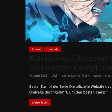
News
Auf
Phanimenal
findest
du
die
aktuellsten
Anime
Specials
Kakashi vs. Obito nur
Anime-
News
den besten Kampf der
aus
Japan
,
,
,
9. April 2023
AM
bester Kampf
Garra
Kakashi
Naru
und
Deutschland
Bester Kampf der Serie Die offizielle Website de
Umfrage durchgeführt, um den besten Kampf
Weiterlesen