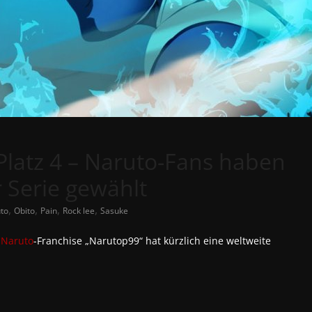
 Platz 4 – Naruto-Fans haben
 Serie gewählt
,
,
,
,
to
Obito
Pain
Rock lee
Sasuke
s
Naruto
-Franchise „Narutop99“ hat kürzlich eine weltweite