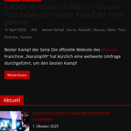
Kakashi vs. Obito nur Platz 4 – Naruto-
Fans haben den besten Kampf der Serie
gewählt
,
,
,
,
,
,
9. April 2023
AM
bester Kampf
Garra
Kakashi
Naruto
Obito
Pain
,
Rock lee
Sasuke
Bester Kampf der Serie Die offizielle Website des
Naruto
-
Franchise „Narutop99“ hat kürzlich eine weltweite Umfrage
durchgeführt, um den besten Kampf
Weiterlesen
Aktuell
Krypto-freundliche Gaming-Plattformen
entdecken
1. Oktober 2025