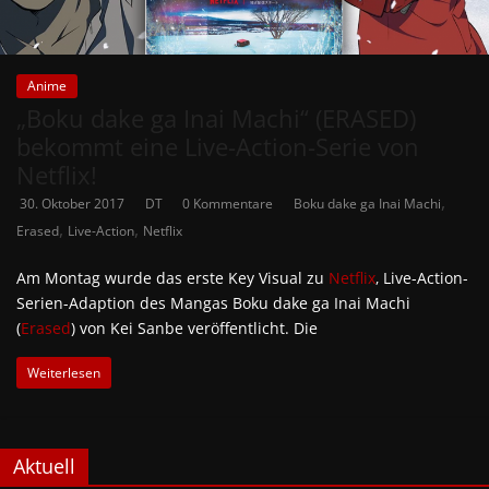
Anime
„Boku dake ga Inai Machi“ (ERASED)
bekommt eine Live-Action-Serie von
Netflix!
,
30. Oktober 2017
DT
0 Kommentare
Boku dake ga Inai Machi
,
,
Erased
Live-Action
Netflix
Am Montag wurde das erste Key Visual zu
Netflix
‚ Live-Action-
Serien-Adaption des Mangas Boku dake ga Inai Machi
(
Erased
) von Kei Sanbe veröffentlicht. Die
Weiterlesen
Aktuell