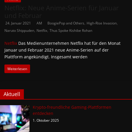
Netflix: Neue Anime-Serien für Januar
und Februar
,
,
24. Januar 2021
AM
BoogiePop and Others
High-Rise Invasion
,
,
Naruto Shippuden
Netflix
Thus Spoke Kishibe Rohan
Netflix
Das Medienunternehmen Netflix hat für den Monat
Januar und Februar 2021 neue Anime-Serien auf der
Plattform angekündigt. Insgesamt werden
Weiterlesen
Aktuell
Krypto-freundliche Gaming-Plattformen
entdecken
1. Oktober 2025