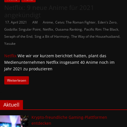
Netflix: 9 neue Anime für 2021
angekündigt
,
,
,
17. April 2021
AM
Anime
Cetvs: The Roman Fighter
Eden's Zero
,
,
,
,
Godzilla: Singular Point
Netflix
Ousama Ranking
Pacific Rim: The Black
,
,
,
Seraph of the End
Sing a Bit of Harmony
The Way of the Househusband
Yasuke
Netflix
Wie wir vor kurzem berichtet hatten, plant das
Medienunternehmen Netflix insgesamt 40 Anime noch im
Jahr 2021 zu produzieren
Weiterlesen
Aktuell
Krypto-freundliche Gaming-Plattformen
entdecken