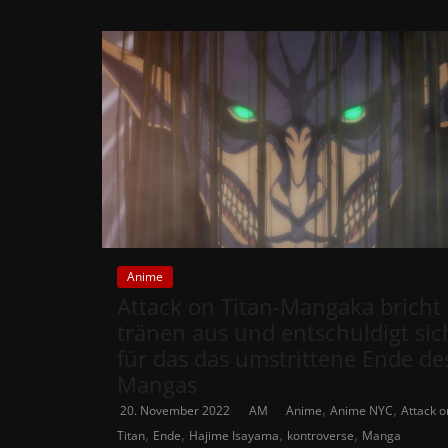
Anime
Attack on Titan-Mangaka bricht 
tränen aus und entschuldigt sic
für das das umstrittene Ende de
Mangas
,
,
20. November 2022
AM
Anime
Anime NYC
Attack o
,
,
,
,
Titan
Ende
Hajime Isayama
kontroverse
Manga