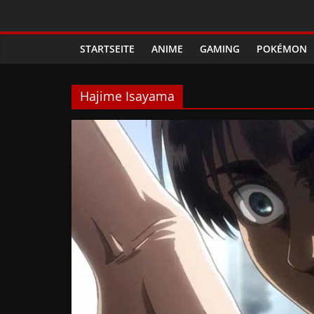
Zum
Phanimenal
Inhalt
springen
STARTSEITE
ANIME
GAMING
POKÉMON
–
Täglich
Hajime Isayama
interessante
Anime
News
und
Gaming