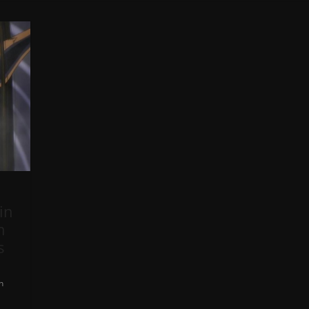
in
h
s
n