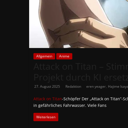
News
Auf
Phanimenal
findest
du
die
aktuellsten
Allgemein
Anime
Attack on Titan – Sti
Anime-
News
Projekt durch KI erset
aus
Japan
,
27. August 2025
Redaktion
eren yeager
Hajime Isa
und
Deutschland
Attack on Titan
-Schöpfer Der „Attack on Titan“-S
in gefährliches Fahrwasser. Viele Fans
Weiterlesen