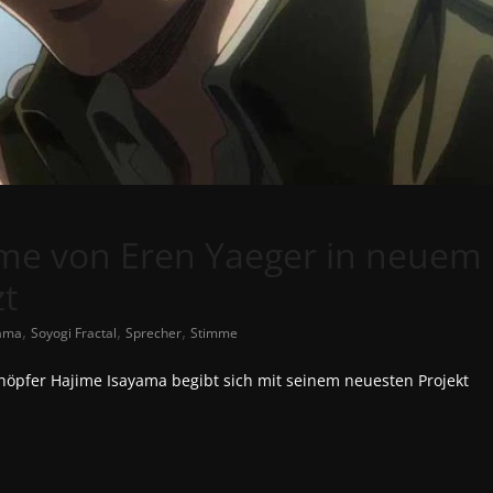
mme von Eren Yaeger in neuem
zt
,
,
,
yama
Soyogi Fractal
Sprecher
Stimme
chöpfer Hajime Isayama begibt sich mit seinem neuesten Projekt