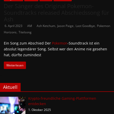
Der Sänger des Original Pokemon-
Soundtracks released Abschiedssong für
Ash
,
,
,
6. April 2023
AM
Ash Ketchum
Jason Paige
Last Goodbye
Pokemon
,
Horizons
Titelsong
Ein Song zum Abschied Der
Pokemon
-Soundtrack ist ein
absolut legendärer Song. Selbst wer den Anime nie gesehen
hat, dürfte zumindest
Weiterlesen
Aktuell
Krypto-freundliche Gaming-Plattformen
entdecken
1. Oktober 2025