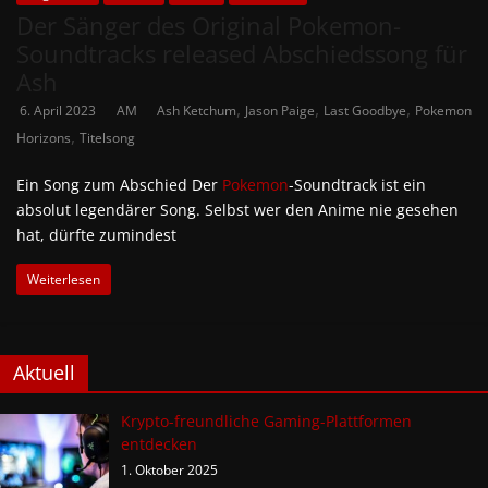
Der Sänger des Original Pokemon-
Soundtracks released Abschiedssong für
Ash
,
,
,
6. April 2023
AM
Ash Ketchum
Jason Paige
Last Goodbye
Pokemon
,
Horizons
Titelsong
Ein Song zum Abschied Der
Pokemon
-Soundtrack ist ein
absolut legendärer Song. Selbst wer den Anime nie gesehen
hat, dürfte zumindest
Weiterlesen
Aktuell
Krypto-freundliche Gaming-Plattformen
entdecken
1. Oktober 2025