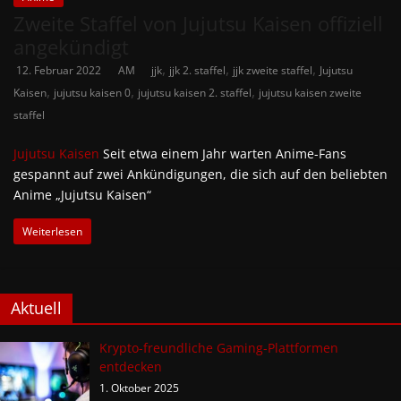
Zweite Staffel von Jujutsu Kaisen offiziell
angekündigt
,
,
,
12. Februar 2022
AM
jjk
jjk 2. staffel
jjk zweite staffel
Jujutsu
,
,
,
Kaisen
jujutsu kaisen 0
jujutsu kaisen 2. staffel
jujutsu kaisen zweite
staffel
Jujutsu Kaisen
Seit etwa einem Jahr warten Anime-Fans
gespannt auf zwei Ankündigungen, die sich auf den beliebten
Anime „Jujutsu Kaisen“
Weiterlesen
Aktuell
Krypto-freundliche Gaming-Plattformen
entdecken
1. Oktober 2025