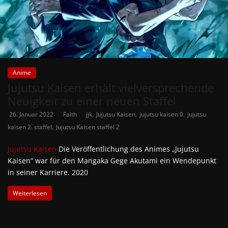
Anime
Jujutsu Kaisen erhält vielversprechende
Neuigkeit zu einer neuen Staffel
,
,
,
26. Januar 2022
Faith
jjk
Jujutsu Kaisen
jujutsu kaisen 0
jujutsu
,
kaisen 2. staffel
Jujutsu Kaisen staffel 2
Jujutsu Kaisen
Die Veröffentlichung des Animes „Jujutsu
Kaisen“ war für den Mangaka Gege Akutami ein Wendepunkt
in seiner Karriere. 2020
Weiterlesen