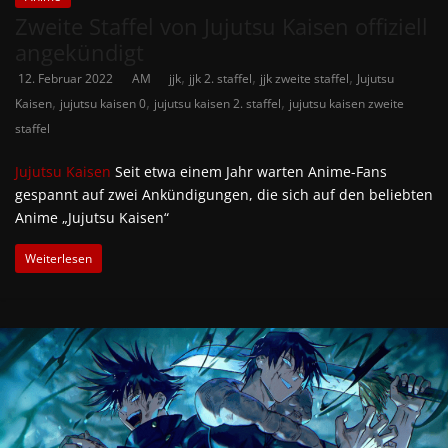
Zweite Staffel von Jujutsu Kaisen offiziell
angekündigt
,
,
,
12. Februar 2022
AM
jjk
jjk 2. staffel
jjk zweite staffel
Jujutsu
,
,
,
Kaisen
jujutsu kaisen 0
jujutsu kaisen 2. staffel
jujutsu kaisen zweite
staffel
Jujutsu Kaisen
Seit etwa einem Jahr warten Anime-Fans
gespannt auf zwei Ankündigungen, die sich auf den beliebten
Anime „Jujutsu Kaisen“
Weiterlesen