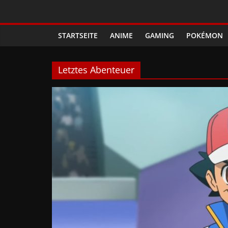
Zum
Phanimenal
Inhalt
springen
STARTSEITE
ANIME
GAMING
POKÉMON
–
Täglich
Letztes Abenteuer
interessante
Anime
News
und
Gaming