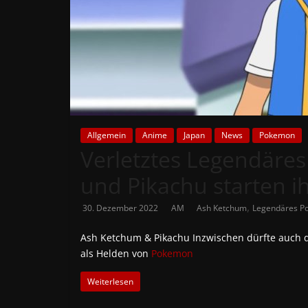
News
Auf
Phanimenal
findest
du
die
aktuellsten
Allgemein
Anime
Japan
News
Pokemon
Verletztes Legendäre
Anime-
News
und Pikachu starten i
aus
Japan
,
30. Dezember 2022
AM
Ash Ketchum
Legendäres P
und
Deutschland
Ash Ketchum & Pikachu Inzwischen dürfte auch 
als Helden von
Pokemon
Weiterlesen