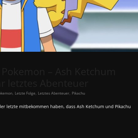
s Pokemon – Ash Ketchum
hr letztes Abenteuer
,
,
,
okemon
Letzte Folge
Letztes Abenteuer
Pikachu
der letzte mitbekommen haben, dass Ash Ketchum und Pikachu