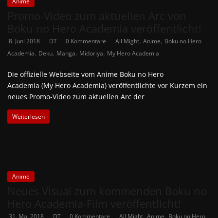
Anime
Promo-Video zum aktuellen Arc von
Boku no Hero Academia veröffentlicht!
,
,
8. Juni 2018
DT
0 Kommentare
All Might
Anime
Boku no Hero
,
,
,
,
Academia
Deku
Manga
Midoriya
My Hero Academia
Die offizielle Webseite vom Anime Boku no Hero
Academia (My Hero Academia) veröffentlichte vor Kurzem ein
neues Promo-Video zum aktuellen Arc der
Weiterlesen
Anime
Neues Visual zum kommenden Boku no
Hero Academia-Film veröffentlicht!
,
,
31. Mai 2018
DT
0 Kommentare
All Might
Anime
Boku no Hero