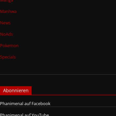
Manhwa
News
NoAds
Pokemon
Specials
Abonnieren
Phanimenal auf Facebook
Phanimenal auf YouTube