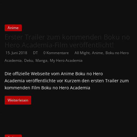
Anime
Erster Trailer zum kommenden Boku no
Hero Academia-Film veröffentlicht!
,
,
15. Juni 2018
DT
0 Kommentare
All Might
Anime
Boku no Hero
,
,
,
Academia
Deku
Manga
My Hero Academia
Die offizielle Webseite vom Anime Boku no Hero
Academia veröffentlichte vor Kurzem den ersten Trailer zum
kommenden Film Boku no Hero Academia
Weiterlesen