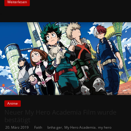
Weiterlesen
Anime
Neuer My Hero Academia Film wurde
bestätigt
,
,
20. März 2019
Faith
bnha ger
My Hero Academia
my hero