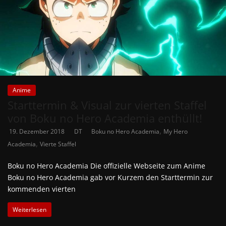
Anime
Starttermin & Visual zur vierten Staffel
von Boku no Hero Academia enthüllt!
,
19. Dezember 2018
DT
Boku no Hero Academia
My Hero
,
Academia
Vierte Staffel
Boku no Hero Academia Die offizielle Webseite zum Anime
Boku no Hero Academia gab vor Kurzem den Starttermin zur
kommenden vierten
Weiterlesen