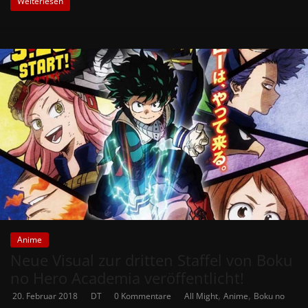
Weiterlesen
Anime
Neue Visual zur dritten Staffel von Boku
no Hero Academia veröffentlicht!
,
,
20. Februar 2018
DT
0 Kommentare
All Might
Anime
Boku no